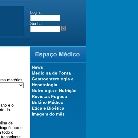
Login:
Senha:
News
Medicina de Ponta
Gastroenterologia e
tras matérias:
Hepatologia
Nutrologia e Nutrição
Revistas Fugesp
Bulário Médico
 ano e o
Ética e Bioética
nte da
Imagem do mês
lina de
iagnóstico e
m todo o
 transplante