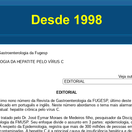
Gastroenterologia da Fugesp
OGIA DA HEPATITE PELO VÍRUS C
Veja ou
EDITORIAL
cimo nono número da Revista de Gastroenterologia da FUGESP, último deste
licado em português e inglês. Neste número abordamos o tema mais alarma
atual: hepatite crônica pelo vírus C.
tratado pelo Dr. José Eymar Moraes de Medeiros filho, pesquisador da Discip
ologia da FMUSP. Seu enfoque divide o assunto em 3 partes: epidemiologia, d
A respeito da Epidemiologia, registra que mais de 300 milhões de pessoas e
contaminadas. A hepatite C é a principal causa de insuficiência hepática e de