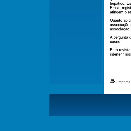
hepático. Es
Brasil, reg
atingem o es
Quanto ao t
associação 
associação P
A pergunta 
casos.
Esta revista
interferir no
- Imprima