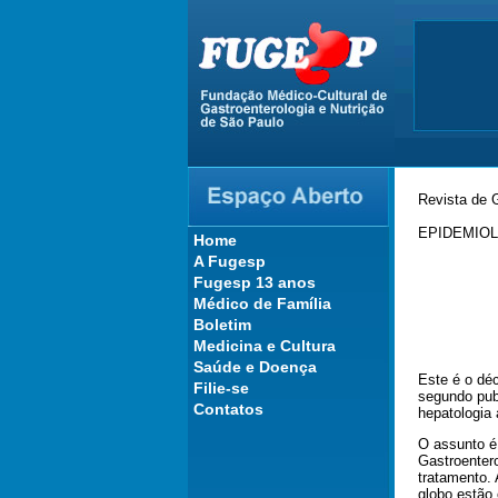
Revista de 
EPIDEMIOL
Home
A Fugesp
Fugesp 13 anos
Médico de Família
Boletim
Medicina e Cultura
Saúde e Doença
Este é o dé
Filie-se
segundo pub
Contatos
hepatologia 
O assunto é 
Gastroenter
tratamento. 
globo estão 