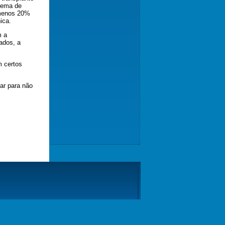
 tema de
 menos 20%
ica.
m a
ados, a
m certos
ar para não