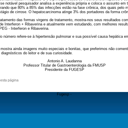
se notável pesquisador analisa a experiência própria e coloca o assunto em
istrando que 80% a 85% das infecções estão na fase crônica, dos quais pelo
tágio de cirrose. O hepatocarcinoma atinge 3% dos portadores da forma crôn
ratamento das formas virgens de tratamento, mostra-nos seus resultados co
de Interferon + Ribaverina e atualmente vem estudando, com melhores result
EG - Interferon e Ribaverina.
do número refere-se à hipertensão pulmonar e sua possível causa hepática e
 mostra ainda imagens muito especiais e bonitas, que preferimos não coment
s diagnósticos do leitor e de sua curiosidade.
Antonio A. Laudanna
Professor Titular de Gastroenterologia da FMUSP
Presidente da FUGESP
 esta página
Fugesp -